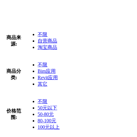
不限
商品来
自营商品
源:
淘宝商品
不限
商品分
Bim应用
类:
Revit应用
其它
不限
50元以下
价格范
50-80元
围:
80-100元
100元以上