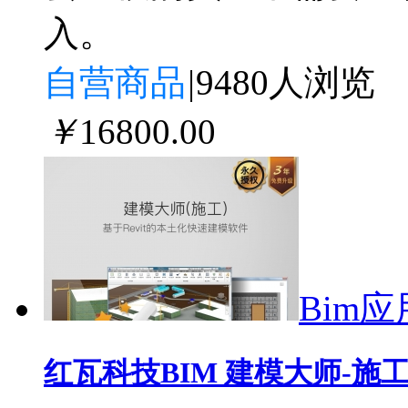
入。
自营商品
|
9480人浏览
￥
16800
.00
Bim应
红瓦科技BIM 建模大师-施