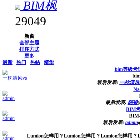
BIM枫
29049
新窗
全部主题
排序方式
更多
最新
热门
热帖
精华
bim等级考
b
一枕清风vs
最后发表:
一枕清风v
N
admin
最后发表:
阿银
BIM
BI
admin
最后发表:
admin
Lumion怎样用？Lumion怎样用？Lumion怎样用？L
admin