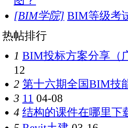
图？
[BIM学院]
BIM等级
热帖排行
1
BIM投标方案分享（
12
2
第十六期全国BIM技
3
11
04-08
4
结构的课件在哪里下
5
Revit土建
03-16